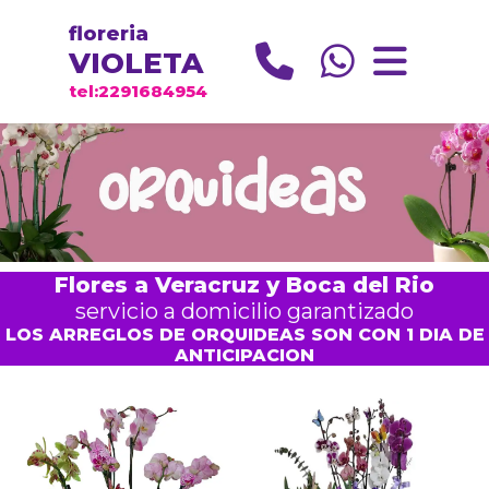
floreria
VIOLETA
tel:2291684954
Flores a Veracruz y Boca del Rio
servicio a domicilio garantizado
LOS ARREGLOS DE ORQUIDEAS SON CON 1 DIA DE
ANTICIPACION